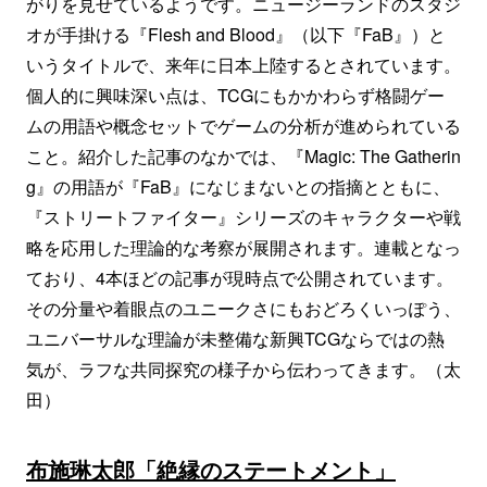
がりを見せているようです。ニュージーランドのスタジ
オが手掛ける『Flesh and Blood』（以下『FaB』）と
いうタイトルで、来年に日本上陸するとされています。
個人的に興味深い点は、TCGにもかかわらず格闘ゲー
ムの用語や概念セットでゲームの分析が進められている
こと。紹介した記事のなかでは、『Magic: The Gatherin
g』の用語が『FaB』になじまないとの指摘とともに、
『ストリートファイター』シリーズのキャラクターや戦
略を応用した理論的な考察が展開されます。連載となっ
ており、4本ほどの記事が現時点で公開されています。
その分量や着眼点のユニークさにもおどろくいっぽう、
ユニバーサルな理論が未整備な新興TCGならではの熱
気が、ラフな共同探究の様子から伝わってきます。（太
田）
布施琳太郎「絶縁のステートメント」