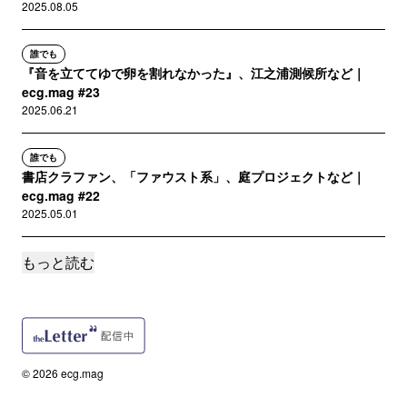
2025.08.05
誰でも
『音を立ててゆで卵を割れなかった』、江之浦測候所など｜
ecg.mag #23
2025.06.21
誰でも
書店クラファン、「ファウスト系」、庭プロジェクトなど｜
ecg.mag #22
2025.05.01
もっと読む
誰でも
場所を借りてみた｜ecg.mag #21
2025.04.15
誰でも
円熟期のVTuberシーンを覗き見る｜ecg.mag #20
© 2026 ecg.mag
2025.02.28