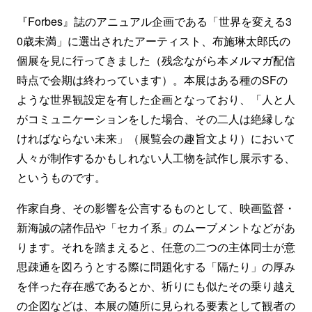
『Forbes』誌のアニュアル企画である「世界を変える3
0歳未満」に選出されたアーティスト、布施琳太郎氏の
個展を見に行ってきました（残念ながら本メルマガ配信
時点で会期は終わっています）。本展はある種のSFの
ような世界観設定を有した企画となっており、「人と人
がコミュニケーションをした場合、その二人は絶縁しな
ければならない未来」（展覧会の趣旨文より）において
人々が制作するかもしれない人工物を試作し展示する、
というものです。
作家自身、その影響を公言するものとして、映画監督・
新海誠の諸作品や「セカイ系」のムーブメントなどがあ
ります。それを踏まえると、任意の二つの主体同士が意
思疎通を図ろうとする際に問題化する「隔たり」の厚み
を伴った存在感であるとか、祈りにも似たその乗り越え
の企図などは、本展の随所に見られる要素として観者の