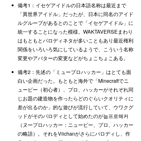
備考1：イセゲアイドルの日本語名称は最近まで
「異世界アイドル」だったが、日本に同名のアイド
ルグループがあるとのことで「イセゲアイドル」に
統一することになった模様。WAKTAVERSEまわり
はもともとパロディネタが多いこともあり最近権利
関係をいろいろ気にしているようで、こういう名称
変更やアバターの変更などがちょこちょこある。
備考2：先述の「ミュープロハッカー」はとても面
白い企画だった。もともと海外で「Minecraftでニ
ュービー（初心者）、プロ、ハッカーがそれぞれ同
じお題の建造物を作ったらどのぐらいクオリティに
差が出るのか」的な遊びが流行していて、ウワクグ
ッドがそのパロディとして始めたのが눕프로해커
（ヌープロハッカー：ニュービー、プロ、ハッカー
の略語）。それをViichanがさらにパロディし、作