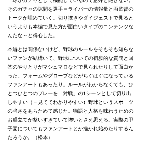
そのガチャの隙間を選手＝ライバーの情報量と両監督の
トークが埋めていく。切り抜きやダイジェストで見ると
いうよりも本編で見た方が面白いタイプのコンテンツな
んだな～と得心した。
本編とは関係ないけど、野球のルールをそもそも知らな
いファンが結構いて、野球についての初歩的な質問と回
答のやりとりがマシュマロなどで見られたりして面白か
った。フォームやグローブなどがちぐはぐになっている
ファンアートもあったり。ルールがわからなくても、ひ
とつひとつのプレーを「対戦」の1シーンとして切り出
しやすい（＝見ててわかりやすい）野球というスポーツ
の強さをあらためて感じた。物語と人格を味わうための
お膳立てが整いすぎていて怖いとさえ思える。実際の甲
子園についてもファンアートとか描かれ始めたりするん
だろうか。（松本）