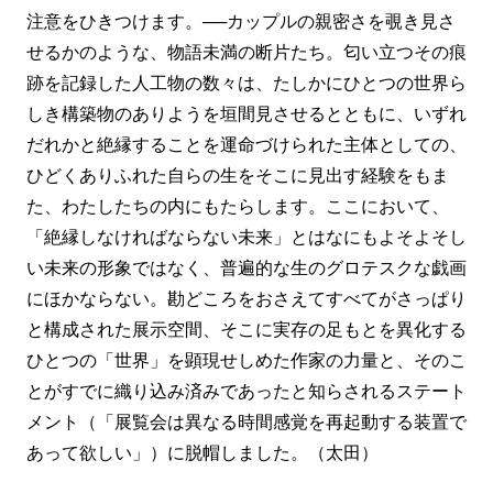
注意をひきつけます。──カップルの親密さを覗き見さ
せるかのような、物語未満の断片たち。匂い立つその痕
跡を記録した人工物の数々は、たしかにひとつの世界ら
しき構築物のありようを垣間見させるとともに、いずれ
だれかと絶縁することを運命づけられた主体としての、
ひどくありふれた自らの生をそこに見出す経験をもま
た、わたしたちの内にもたらします。ここにおいて、
「絶縁しなければならない未来」とはなにもよそよそし
い未来の形象ではなく、普遍的な生のグロテスクな戯画
にほかならない。勘どころをおさえてすべてがさっぱり
と構成された展示空間、そこに実存の足もとを異化する
ひとつの「世界」を顕現せしめた作家の力量と、そのこ
とがすでに織り込み済みであったと知らされるステート
メント（「展覧会は異なる時間感覚を再起動する装置で
あって欲しい」）に脱帽しました。（太田）