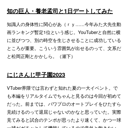
知の巨人・養老孟司と1日デートしてみた
知識人の身体性に関心があ（ｒｙ……今年みた大先生動
画ランキング暫定1位という感じ。YouTuberと自然に横
に並びつつ、別の時空を生じさせることに成功している
ところが重要。こういう雰囲気が出せるのって、文系だ
と松岡正剛とかかしら。（瀬下）
にじさんじ甲子園2023
VTuber界隈では言わずと知れた夏の一大イベント。で
も本編をリアルタイムでちゃんと見るのは今回が初めて
だった。前までは、パワプロのオートプレイをひたすら
見続けるのって退屈じゃないのかなと思っていた。実際
見てみると試合のテンポが思ったより速くて、かつ一球
一球がガチャとして機能しているので意外と飽きない。