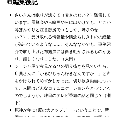
📒編集後記
さいきんは眠りが浅くて（暑さのせい？）難儀して
います。展覧会やら映画やらに出かけても、どこか
薄ぼんやりと注意散漫で（もしや、暑さのせ
い？）、受け取れる情報量や情念らしきものの総量
が減っているような……。そんななかでも、事例紹
介で取り上げた布施展には衝き動かされるものがあ
り、嬉しくなりました。（太田）
シーシャ屋で赤見かるびの切り抜きを見ていたら、
店員さんに「かるびちゃん好きなんですか！」と声
をかけられて恥ずかしかった。切り抜き動画につい
て、人間はどんなコミュニケーションをとっている
のでしょうか。昨日のテレビ番組の話と同じ？（瀬
下）
原神が年に1度の大アップデートということで、新