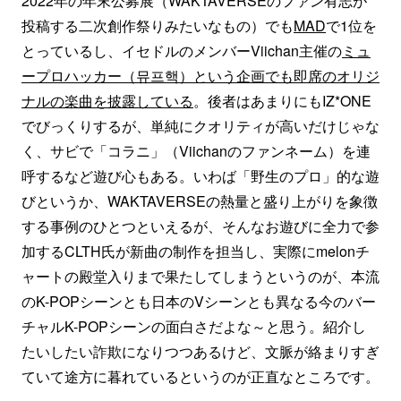
2022年の年末公募展（WAKTAVERSEのファン有志が
投稿する二次創作祭りみたいなもの）でも
MAD
で1位を
とっているし、イセドルのメンバーViichan主催の
ミュ
ープロハッカー（뮤프핵）という企画でも即席のオリジ
ナルの楽曲を披露している
。後者はあまりにもIZ*ONE
でびっくりするが、単純にクオリティが高いだけじゃな
く、サビで「コラニ」（Viichanのファンネーム）を連
呼するなど遊び心もある。いわば「野生のプロ」的な遊
びというか、WAKTAVERSEの熱量と盛り上がりを象徴
する事例のひとつといえるが、そんなお遊びに全力で参
加するCLTH氏が新曲の制作を担当し、実際にmelonチ
ャートの殿堂入りまで果たしてしまうというのが、本流
のK-POPシーンとも日本のVシーンとも異なる今のバー
チャルK-POPシーンの面白さだよな～と思う。紹介し
たいしたい詐欺になりつつあるけど、文脈が絡まりすぎ
ていて途方に暮れているというのが正直なところです。