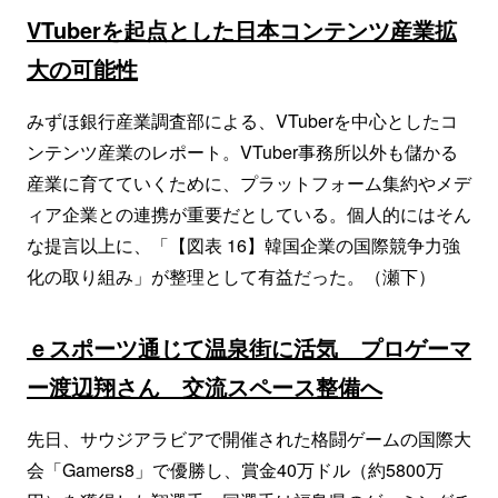
VTuberを起点とした日本コンテンツ産業拡
大の可能性
みずほ銀行産業調査部による、VTuberを中心としたコ
ンテンツ産業のレポート。VTuber事務所以外も儲かる
産業に育てていくために、プラットフォーム集約やメデ
ィア企業との連携が重要だとしている。個人的にはそん
な提言以上に、「【図表 16】韓国企業の国際競争力強
化の取り組み」が整理として有益だった。（瀬下）
ｅスポーツ通じて温泉街に活気 プロゲーマ
ー渡辺翔さん 交流スペース整備へ
先日、サウジアラビアで開催された格闘ゲームの国際大
会「Gamers8」で優勝し、賞金40万ドル（約5800万