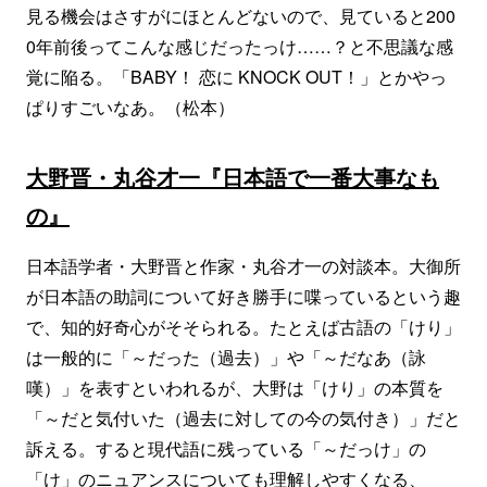
見る機会はさすがにほとんどないので、見ていると200
0年前後ってこんな感じだったっけ……？と不思議な感
覚に陥る。「BABY！ 恋に KNOCK OUT！」とかやっ
ぱりすごいなあ。（松本）
大野晋・丸谷才一『日本語で一番大事なも
の』
日本語学者・大野晋と作家・丸谷才一の対談本。大御所
が日本語の助詞について好き勝手に喋っているという趣
で、知的好奇心がそそられる。たとえば古語の「けり」
は一般的に「～だった（過去）」や「～だなあ（詠
嘆）」を表すといわれるが、大野は「けり」の本質を
「～だと気付いた（過去に対しての今の気付き）」だと
訴える。すると現代語に残っている「～だっけ」の
「け」のニュアンスについても理解しやすくなる、