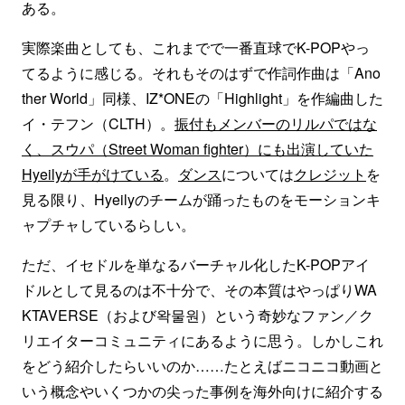
ある。
実際楽曲としても、これまでで一番直球でK-POPやっ
てるように感じる。それもそのはずで作詞作曲は「Ano
ther World」同様、IZ*ONEの「Highlight」を作編曲した
イ・テフン（CLTH）。
振付もメンバーのリルパではな
く、スウパ（Street Woman fighter）にも出演していた
Hyeilyが手がけている
。
ダンス
については
クレジット
を
見る限り、Hyeilyのチームが踊ったものをモーションキ
ャプチャしているらしい。
ただ、イセドルを単なるバーチャル化したK-POPアイ
ドルとして見るのは不十分で、その本質はやっぱりWA
KTAVERSE（および왁물원）という奇妙なファン／ク
リエイターコミュニティにあるように思う。しかしこれ
をどう紹介したらいいのか……たとえばニコニコ動画と
いう概念やいくつかの尖った事例を海外向けに紹介する