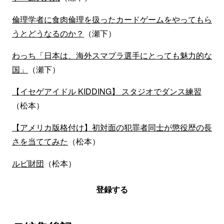
倫理学者に食肉倫理を扱ったカードゲームをやってもら
うとどうなるのか？
（瀬下）
わっち「日本は、海外スマブラ選手にとっても魅力的な
国」
（瀬下）
【イセゲアイドル KIDDING】 スタジオでダンス練習
（松本）
【アメリカ版格付け】初対面の犯罪者同士が懲役歴の長
さを当ててみた
（松本）
ルビ財団
（松本）
登録する