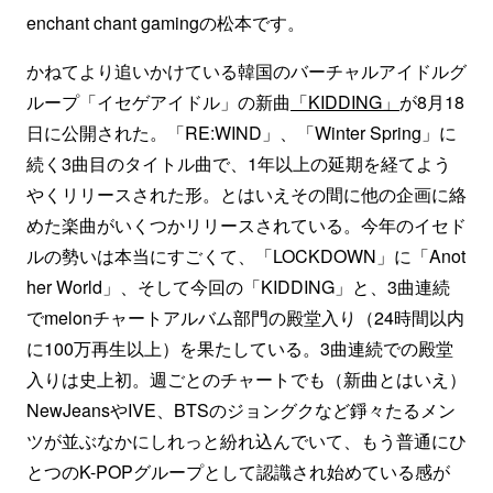
enchant chant gamingの松本です。
かねてより追いかけている韓国のバーチャルアイドルグ
ループ「イセゲアイドル」の新曲
「KIDDING」
が8月18
日に公開された。「RE:WIND」、「Winter Spring」に
続く3曲目のタイトル曲で、1年以上の延期を経てよう
やくリリースされた形。とはいえその間に他の企画に絡
めた楽曲がいくつかリリースされている。今年のイセド
ルの勢いは本当にすごくて、「LOCKDOWN」に「Anot
her World」、そして今回の「KIDDING」と、3曲連続
でmelonチャートアルバム部門の殿堂入り（24時間以内
に100万再生以上）を果たしている。3曲連続での殿堂
入りは史上初。週ごとのチャートでも（新曲とはいえ）
NewJeansやIVE、BTSのジョングクなど錚々たるメン
ツが並ぶなかにしれっと紛れ込んでいて、もう普通にひ
とつのK-POPグループとして認識され始めている感が