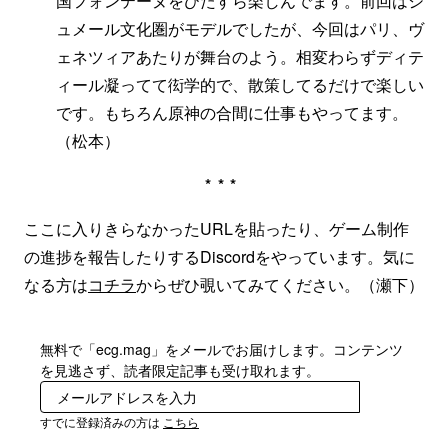
国フォンテーヌをひたすら楽しんでます。前回はシ
ュメール文化圏がモデルでしたが、今回はパリ、ヴ
ェネツィアあたりが舞台のよう。相変わらずディテ
ィール凝ってて衒学的で、散策してるだけで楽しい
です。もちろん原神の合間に仕事もやってます。
（松本）
***
ここに入りきらなかったURLを貼ったり、ゲーム制作
の進捗を報告したりするDiscordをやっています。気に
なる方は
コチラ
からぜひ覗いてみてください。（瀬下）
無料で「ecg.mag」をメールでお届けします。コンテンツ
を見逃さず、読者限定記事も受け取れます。
登録
すでに登録済みの方は
こちら