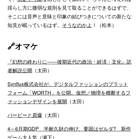
揺らし方に微弱な規則を見て取ることができるはずで、
そこには音声と意味と印象の結びつきについての新たな
知見が眠っているはず。
そうなのかよ
！（松本）
🔗オマケ
『幻想の終わりに――後期近代の政治・経済・文化』訳
者解説公開
（太田）
Synflux株式会社が、デジタルファッションのプラット
フォーム「WORTH」を公開。仮想／物理を横断するフ
ァッションデザインを展開
（太田）
バービーと原爆
（太田）
4～6月期GDP 半耐久財の伸び、要因はゼルダ? 新作
ゲーム大人気
（瀬下）