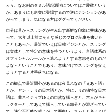
云々。なお例のタミル語起源説についてはご愛敬という
か、あまりにも唐突に登場するので逆にテンションがあ
がってしまう。気になる方はググってください。
自分は昔からスラングが生み出す新鮮な印象に興味があ
って、10年以上前にそんな感じの
ブログ記事
を書いた
こともあった。最近でいえば
日韓ピジン
とか。スラング
は実体として特定の意味を持つというより、言語体系の
オフィシャルルールから逃れようとする意志そのものだ
よな～ということでもあり、意味だけでスラングを捉え
ようとすると片手落ちになる。
この観点で最近関心があるのは夜見れなの「ぇあ～語」
とか、ヤン・ナリの日本語とか。特にナリの独特な日本
語は、非ネイティブゆえの自然な揺らぎと、本人がキャ
ラクターとしてあえて揺らしている部分とが混ざってい
て、
決定不可能
な感じがして面白い。ちゃんと考えれば