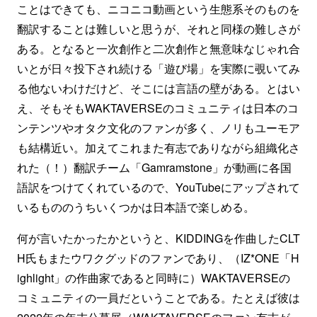
ことはできても、ニコニコ動画という生態系そのものを
翻訳することは難しいと思うが、それと同様の難しさが
ある。となると一次創作と二次創作と無意味なじゃれ合
いとが日々投下され続ける「遊び場」を実際に覗いてみ
る他ないわけだけど、そこには言語の壁がある。とはい
え、そもそもWAKTAVERSEのコミュニティは日本のコ
ンテンツやオタク文化のファンが多く、ノリもユーモア
も結構近い。加えてこれまた有志でありながら組織化さ
れた（！）翻訳チーム「Gamramstone」が動画に各国
語訳をつけてくれているので、YouTubeにアップされて
いるもののうちいくつかは日本語で楽しめる。
何が言いたかったかというと、KIDDINGを作曲したCLT
H氏もまたウワクグッドのファンであり、（IZ*ONE「H
ighlight」の作曲家であると同時に）WAKTAVERSEの
コミュニティの一員だということである。たとえば彼は